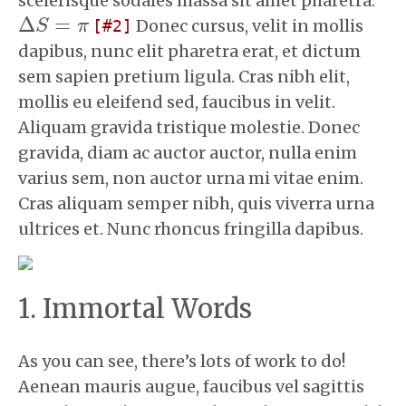
scelerisque sodales massa sit amet pharetra.
Δ
=
Donec cursus, velit in mollis
S
π
2
Δ
S
=
π
dapibus, nunc elit pharetra erat, et dictum
sem sapien pretium ligula. Cras nibh elit,
mollis eu eleifend sed, faucibus in velit.
Aliquam gravida tristique molestie. Donec
gravida, diam ac auctor auctor, nulla enim
varius sem, non auctor urna mi vitae enim.
Cras aliquam semper nibh, quis viverra urna
ultrices et. Nunc rhoncus fringilla dapibus.
Immortal Words
As you can see, there’s lots of work to do!
Aenean mauris augue, faucibus vel sagittis