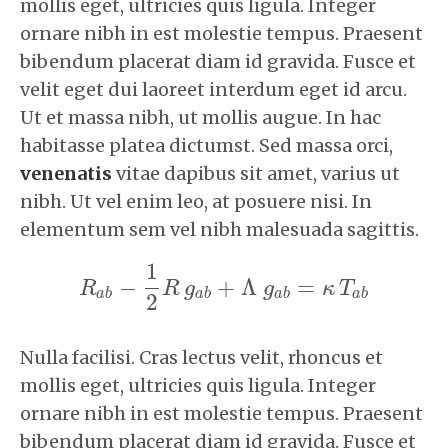
mollis eget, ultricies quis ligula. Integer
ornare nibh in est molestie tempus. Praesent
bibendum placerat diam id gravida. Fusce et
velit eget dui laoreet interdum eget id arcu.
Ut et massa nibh, ut mollis augue. In hac
habitasse platea dictumst. Sed massa orci,
venenatis
vitae dapibus sit amet, varius ut
nibh. Ut vel enim leo, at posuere nisi. In
elementum sem vel nibh malesuada sagittis.
1
−
+
Λ
=
R
R
g
g
κ
T
R
a
b
−
1
2
R
g
a
b
+
Λ
g
a
b
=
κ
T
a
b
a
b
a
b
a
b
a
b
2
Nulla facilisi. Cras lectus velit, rhoncus et
mollis eget, ultricies quis ligula. Integer
ornare nibh in est molestie tempus. Praesent
bibendum placerat diam id gravida. Fusce et