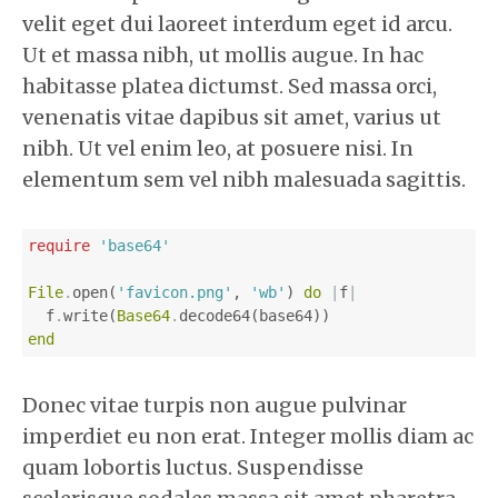
velit eget dui laoreet interdum eget id arcu.
Ut et massa nibh, ut mollis augue. In hac
habitasse platea dictumst. Sed massa orci,
venenatis vitae dapibus sit amet, varius ut
nibh. Ut vel enim leo, at posuere nisi. In
elementum sem vel nibh malesuada sagittis.
require
'base64'
File
.
open
(
'favicon.png'
,
'wb'
)
do
|
f
|
f
.
write
(
Base64
.
decode64
(
base64
))
end
Donec vitae turpis non augue pulvinar
imperdiet eu non erat. Integer mollis diam ac
quam lobortis luctus. Suspendisse