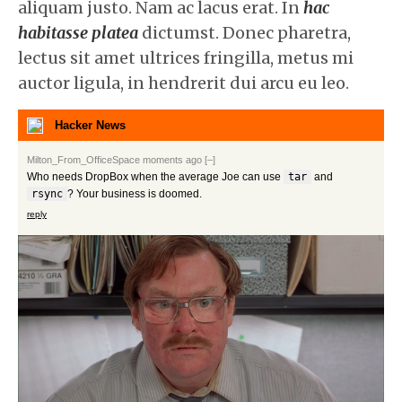
aliquam justo. Nam ac lacus erat. In
hac
habitasse platea
dictumst. Donec pharetra,
lectus sit amet ultrices fringilla, metus mi
auctor ligula, in hendrerit dui arcu eu leo.
Hacker News
Milton_From_OfficeSpace
moments ago
[–]
Who needs DropBox when the average Joe can use
tar
and
rsync
? Your business is doomed.
reply