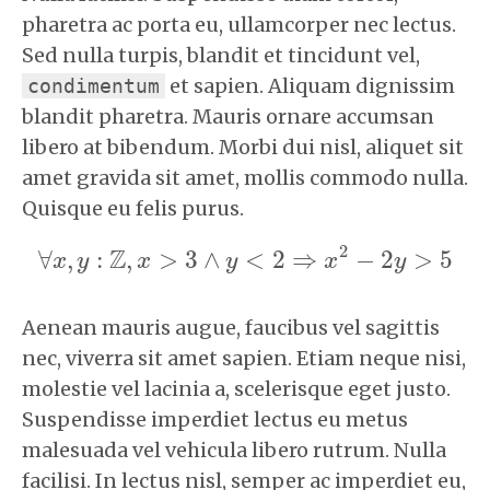
pharetra ac porta eu, ullamcorper nec lectus.
Sed nulla turpis, blandit et tincidunt vel,
et sapien. Aliquam dignissim
condimentum
blandit pharetra. Mauris ornare accumsan
libero at bibendum. Morbi dui nisl, aliquet sit
amet gravida sit amet, mollis commodo nulla.
Quisque eu felis purus.
2
Z
∀
,
:
,
>
3
∧
<
2
⇒
−
2
>
5
x
y
∀
x
x
,
y
:
Z
,
x
>
3
∧
y
y
<
2
⇒
x
2
−
2
x
y
>
5
y
Aenean mauris augue, faucibus vel sagittis
nec, viverra sit amet sapien. Etiam neque nisi,
molestie vel lacinia a, scelerisque eget justo.
Suspendisse imperdiet lectus eu metus
malesuada vel vehicula libero rutrum. Nulla
facilisi. In lectus nisl, semper ac imperdiet eu,