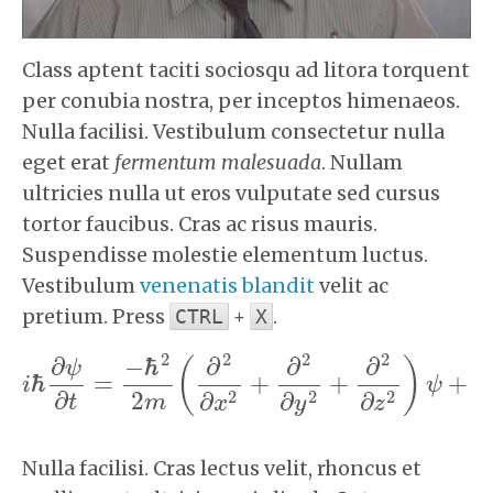
Class aptent taciti sociosqu ad litora torquent
per conubia nostra, per inceptos himenaeos.
Nulla facilisi. Vestibulum consectetur nulla
eget erat
fermentum malesuada
. Nullam
ultricies nulla ut eros vulputate sed cursus
tortor faucibus. Cras ac risus mauris.
Suspendisse molestie elementum luctus.
Vestibulum
venenatis blandit
velit ac
pretium. Press
+
.
CTRL
X
2
2
2
2
∂
−
ℏ
∂
∂
∂
(
)
ψ
ℏ
=
+
+
+
i
ψ
V
i
ℏ
∂
ψ
∂
t
=
−
ℏ
2
2
m
(
∂
2
∂
x
2
+
∂
2
∂
y
2
+
∂
2
∂
z
2
)
ψ
+
V
ψ
2
2
2
∂
2
∂
∂
∂
t
m
x
y
z
Nulla facilisi. Cras lectus velit, rhoncus et